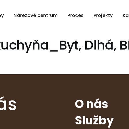
by
Nárezové centrum
Proces
Projekty
Ka
kuchyňa_Byt, Dlhá, B
ás
O nás
Služby