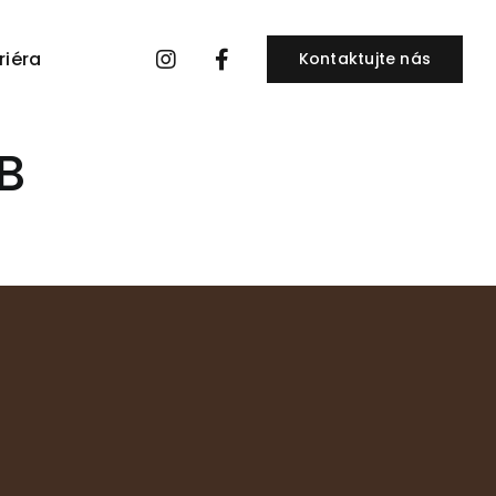
riéra
Kontaktujte nás
B