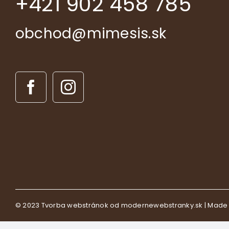
+421 902 458 785
obchod@mimesis.sk
© 2023
Tvorba webstránok
od modernewebstranky.sk | Made